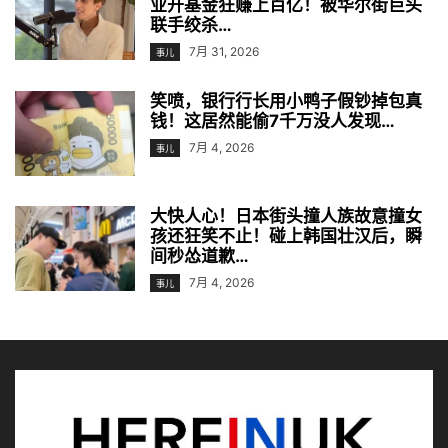
业开基金狂赚上百亿！被华尔街巨头
联手绞杀…
7月 31, 2026
事儿
笑喷，银行行长用小鸭子假钞掉包真
钱！这居然能偷7千万没人发现…
7月 4, 2026
事儿
大快人心！日本街头撞人族故意撞女
孩还狂笑不止！碰上韩国壮汉后，瞬
间秒怂道歉…
7月 4, 2026
事儿