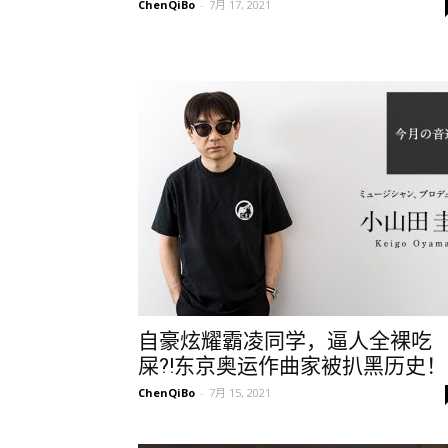
ChenQiBo
-
7月 17, 2021
自豪炫耀霸凌同学，逼人全裸吃
屎?!东京奥运作曲家被扒黑历史！
ChenQiBo
-
7月 15, 2021