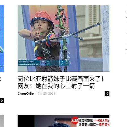
水
哥伦比亚射箭妹子比赛画面火了！
网友：她在我的心上射了一箭
ChenQiBo
-
7月 25, 2021
0
0