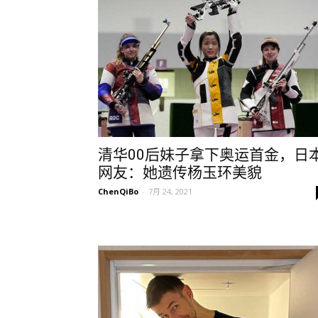
清华00后妹子拿下奥运首金，日
网友：她遗传杨玉环美貌
ChenQiBo
-
7月 24, 2021