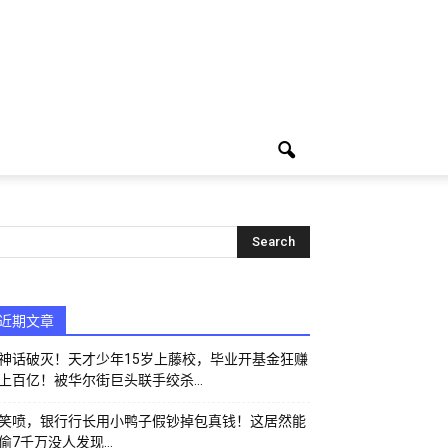
近期文章
神话破灭！天才少年15岁上藤校，毕业开基金狂赚
上百亿！被华尔街巨头联手绞杀…
笑喷，银行行长用小鸭子假钞掉包真钱！这居然能
偷7千万没人发现…