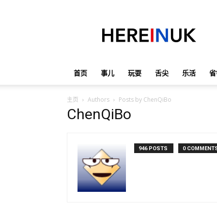
英
国
那
些
事
儿
首页
事儿
玩耍
舌尖
乐活
省
主页
Authors
Posts by ChenQiBo
ChenQiBo
946 POSTS
0 COMMENT