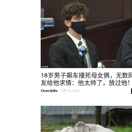
18岁男子飙车撞死母女俩，无数
友给他求情：他太帅了，放过他
ChenQiBo
-
7月 12, 2021