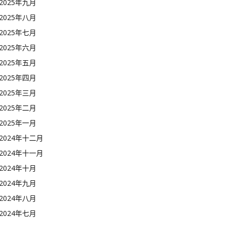
2025年九月
2025年八月
2025年七月
2025年六月
2025年五月
2025年四月
2025年三月
2025年二月
2025年一月
2024年十二月
2024年十一月
2024年十月
2024年九月
2024年八月
2024年七月