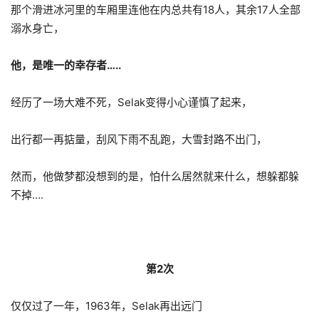
那个滑进冰河里的车厢里连他在内总共有18人，其余17人全部
溺水身亡，
他，是唯一的幸存者…..
经历了一场大难不死，Selak变得小心谨慎了起来，
出行都一再掂量，刮风下雨不乱跑，大雪封路不出门，
然而，他做梦都没想到的是，怕什么居然就来什么，想躲都躲
不掉….
第2次
仅仅过了一年，1963年，Selak再出远门