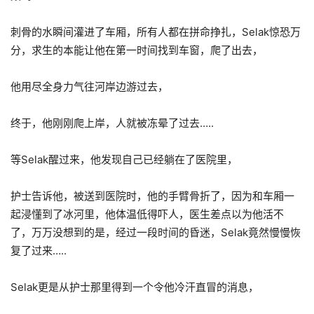
刺骨的水瞬间灌进了车厢，所有人都在拼命挣扎，Selak惊恐万
分，求生的本能让他在第一时间找到车窗，爬了出去，
他用尽全身力气往河岸边游过去，
终于，他刚刚爬上岸，人就被冻晕了过去…..
等Selak醒过来，他发现自己已经躺在了医院里，
护士告诉他，被送到医院时，他的手臂骨折了，因为和车厢一
起浸懂到了冰河里，他体温低得吓人，医生差点以为他活不
了，万万没想到的是，经过一段时间的昏迷，Selak竟然慢慢恢
复了过来…..
Selak更是从护士那里得到一个令他冷汗直冒的消息，