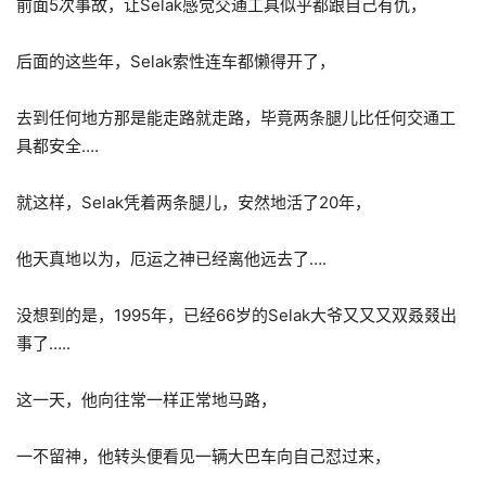
前面5次事故，让Selak感觉交通工具似乎都跟自己有仇，
后面的这些年，Selak索性连车都懒得开了，
去到任何地方那是能走路就走路，毕竟两条腿儿比任何交通工
具都安全….
就这样，Selak凭着两条腿儿，安然地活了20年，
他天真地以为，厄运之神已经离他远去了….
没想到的是，1995年，已经66岁的Selak大爷又又又双叒叕出
事了…..
这一天，他向往常一样正常地马路，
一不留神，他转头便看见一辆大巴车向自己怼过来，