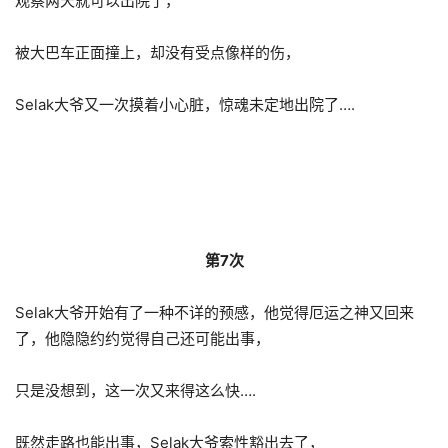
观察两天就可以出院了，
被大巴车正面撞上，却没有受点像样的伤，
Selak大爷又一次摸着小心脏，惊魂未定地出院了….
第7次
Selak大爷开始有了一种不详的预感，他觉得厄运之神又回来
了，他隐隐约约觉得自己还可能出事，
只是没想到，这一次又来得这么快….
既然走路也能出事，Selak大爷索性豁出去了，