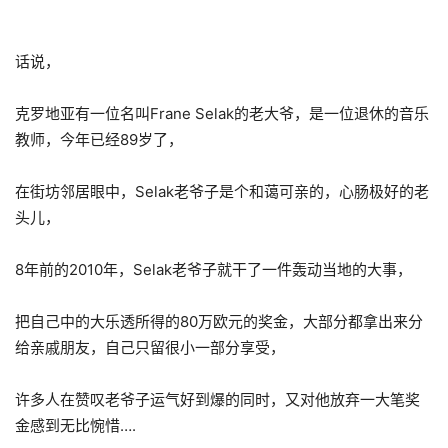
话说，
克罗地亚有一位名叫Frane Selak的老大爷，是一位退休的音乐
教师，今年已经89岁了，
在街坊邻居眼中，Selak老爷子是个和蔼可亲的，心肠极好的老
头儿，
8年前的2010年，Selak老爷子就干了一件轰动当地的大事，
把自己中的大乐透所得的80万欧元的奖金，大部分都拿出来分
给亲戚朋友，自己只留很小一部分享受，
许多人在赞叹老爷子运气好到爆的同时，又对他放弃一大笔奖
金感到无比惋惜….