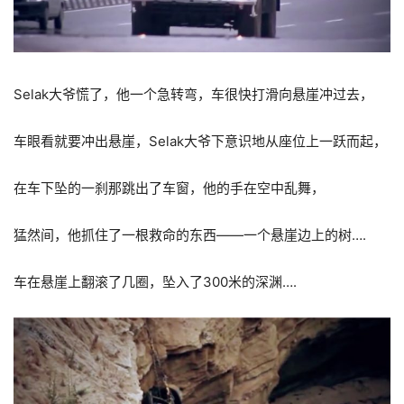
Selak大爷慌了，他一个急转弯，车很快打滑向悬崖冲过去，
车眼看就要冲出悬崖，Selak大爷下意识地从座位上一跃而起，
在车下坠的一刹那跳出了车窗，他的手在空中乱舞，
猛然间，他抓住了一根救命的东西——一个悬崖边上的树….
车在悬崖上翻滚了几圈，坠入了300米的深渊….