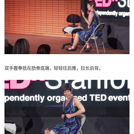
双手握拳抵在肋骨底端，轻轻往后推，拉长后背。