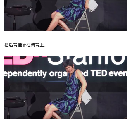
把后背挂靠在椅背上。