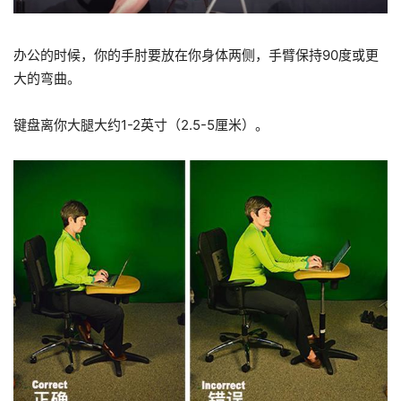
办公的时候，你的手肘要放在你身体两侧，手臂保持
90
度或更
大的弯曲。
键盘离你大腿大约
1-2
英寸（
2.5
-5
厘米）。