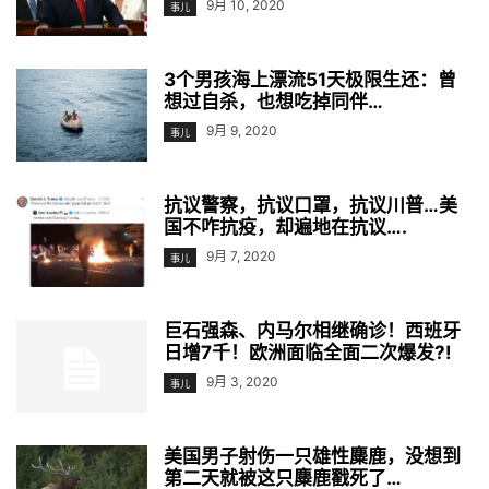
9月 10, 2020
事儿
3个男孩海上漂流51天极限生还：曾
想过自杀，也想吃掉同伴…
9月 9, 2020
事儿
抗议警察，抗议口罩，抗议川普…美
国不咋抗疫，却遍地在抗议….
9月 7, 2020
事儿
巨石强森、内马尔相继确诊！西班牙
日增7千！欧洲面临全面二次爆发?!
9月 3, 2020
事儿
美国男子射伤一只雄性麋鹿，没想到
第二天就被这只麋鹿戳死了…