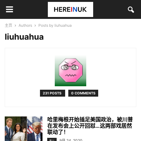
主页
Authors
Posts by liuhuahua
liuhuahua
231 POSTS
0 COMMENTS
哈里梅根开始插足美国政治，被川普
在发布会上公开回怼…这两部戏居然
联动了！
9月 24, 2020
事儿