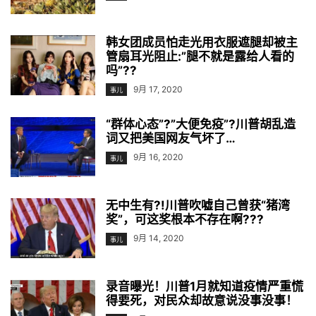
韩女团成员怕走光用衣服遮腿却被主
管扇耳光阻止:”腿不就是露给人看的
吗”??
9月 17, 2020
事儿
“群体心态”?”大便免疫”?川普胡乱造
词又把美国网友气坏了…
9月 16, 2020
事儿
无中生有?!川普吹嘘自己曾获“猪湾
奖”，可这奖根本不存在啊???
9月 14, 2020
事儿
录音曝光！川普1月就知道疫情严重慌
得要死，对民众却故意说没事没事！