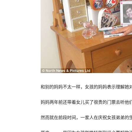
和别的妈妈不太一样，女孩的妈妈表示理解她
妈妈两年前还带着女儿买了很贵的门票去听他
然而就在前段时间，一家人在庆祝女孩弟弟的