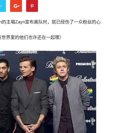
er
tion的主唱Zayn宣布离队时，就已经伤了一众粉丝的心
行世界里的他们也许还在一起噢）