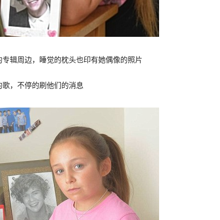
的专辑周边，睡觉的枕头也印有她偶像的照片
的歌，不停的刷他们的消息