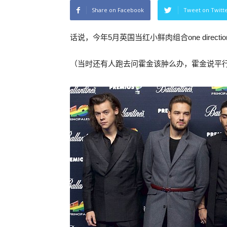
Share on Facebook
Tweet on Twitt
话说，今年5月英国当红小鲜肉组合one direc
（当时还有人跑去问霍金该肿么办，霍金说平