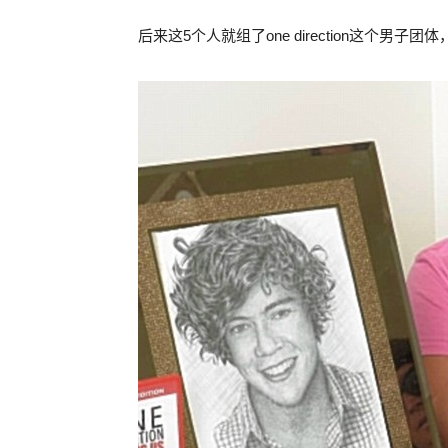
后来这5个人就组了one direction这个男