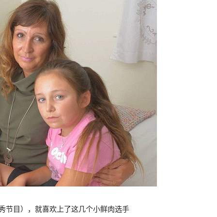
国一个选秀节目），就喜欢上了这几个小鲜肉选手