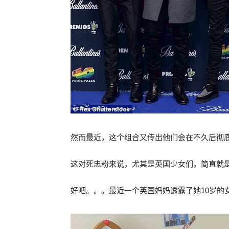
然而最近，这个组合又传出他们会在不久后彻
这对死忠粉来说，尤其是英国少女们，简直就
好吧。。。最近一个英国妈妈透露了她10岁的