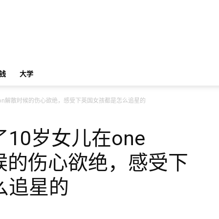
钱
大学
ection解散时候的伤心欲绝，感受下英国女孩都是怎么追星的
10岁女儿在one
解散时候的伤心欲绝，感受下
么追星的