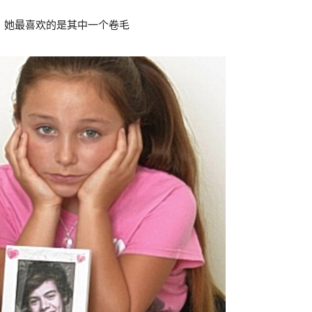
子团体，她最喜欢的是其中一个卷毛