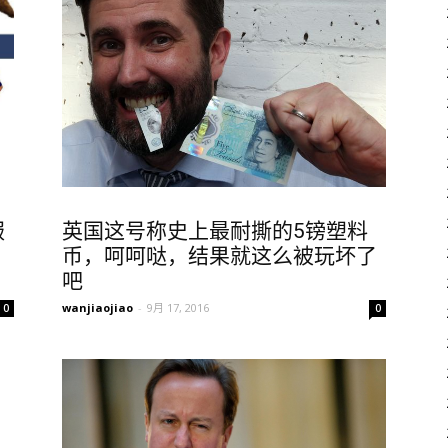
服
英国这号称史上最耐撕的5镑塑料
币，呵呵哒，结果就这么被玩坏了
吧
wanjiaojiao
-
9月 17, 2016
0
0