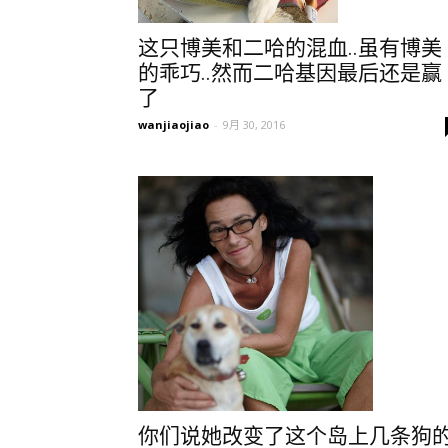
这只博美和二哈的混血..虽有博美
的乖巧..然而二哈基因最后还是赢
了
wanjiaojiao
-
9月 30, 2016
你们说她改变了这个岛上几条狗