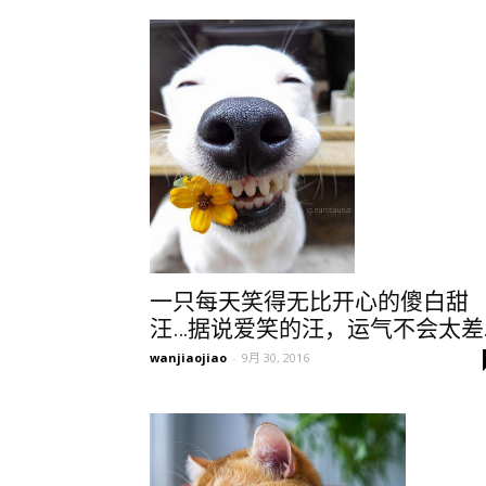
一只每天笑得无比开心的傻白甜
汪…据说爱笑的汪，运气不会太差.
wanjiaojiao
-
9月 30, 2016