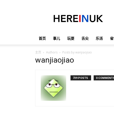
英
国
那
些
事
儿
首页
事儿
玩耍
舌尖
乐活
省
主页
Authors
Posts by wanjiaojiao
wanjiaojiao
739 POSTS
0 COMMENT