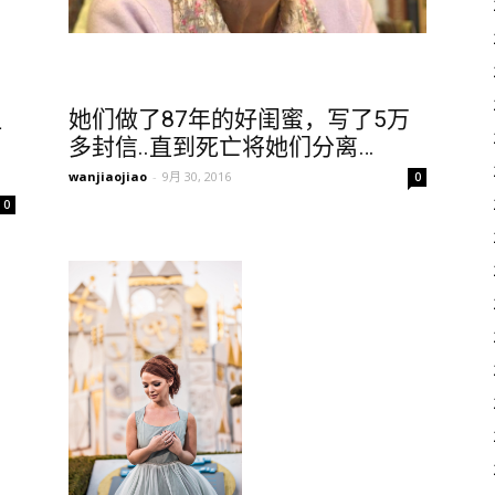
让
她们做了87年的好闺蜜，写了5万
多封信..直到死亡将她们分离…
wanjiaojiao
-
9月 30, 2016
0
0