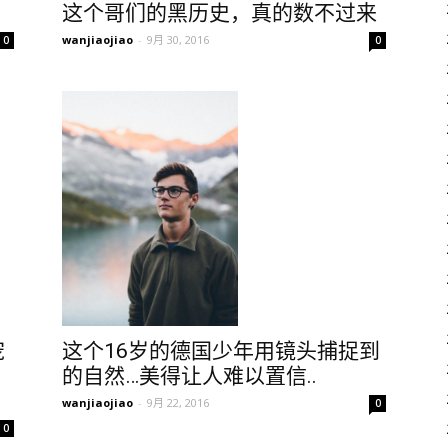
这个哥们的黑历史，真的数不过来
wanjiaojiao
-
9月 30, 2016
0
0
宠
这个16岁的德国少年用镜头捕捉到
的自然…美得让人难以置信..
wanjiaojiao
-
9月 22, 2016
0
0