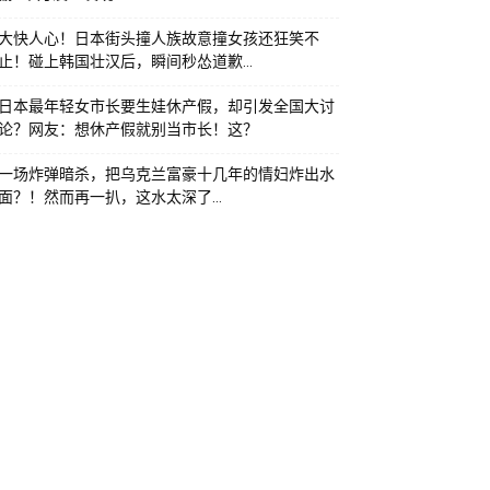
大快人心！日本街头撞人族故意撞女孩还狂笑不
止！碰上韩国壮汉后，瞬间秒怂道歉…
日本最年轻女市长要生娃休产假，却引发全国大讨
论？网友：想休产假就别当市长！这？
一场炸弹暗杀，把乌克兰富豪十几年的情妇炸出水
面？！然而再一扒，这水太深了…