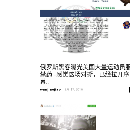
俄罗斯黑客曝光美国大量运动员
禁药…感觉这场对撕，已经拉开序
幕..
wanjiaojiao
-
9月 17, 2016