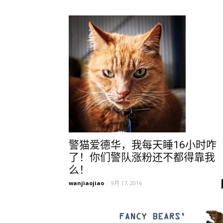
警猫爱德华，我每天睡16小时咋
了！你们警队涨粉还不都得靠我
么！
wanjiaojiao
-
9月 17, 2016