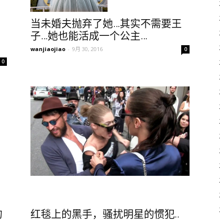
当未婚夫抛弃了她…其实不需要王
子…她也能活成一个公主…
wanjiaojiao
-
9月 30, 2016
0
0
的
红毯上的黑手，骚扰明星的惯犯..