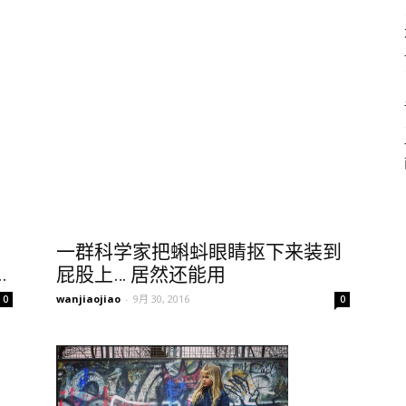
一群科学家把蝌蚪眼睛抠下来装到
.
屁股上… 居然还能用
wanjiaojiao
-
9月 30, 2016
0
0