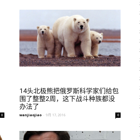
14头北极熊把俄罗斯科学家们给包
围了整整2周，这下战斗种族都没
办法了
wanjiaojiao
-
9月 17, 2016
0
0