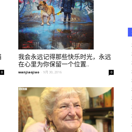
喵
我会永远记得那些快乐时光，永远
在心里为你保留一个位置..
wanjiaojiao
-
9月 30, 2016
0
0