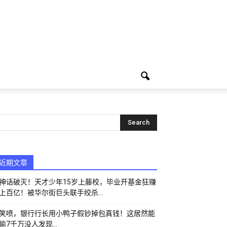
近期文章
神话破灭！天才少年15岁上藤校，毕业开基金狂赚
上百亿！被华尔街巨头联手绞杀…
笑喷，银行行长用小鸭子假钞掉包真钱！这居然能
偷7千万没人发现…