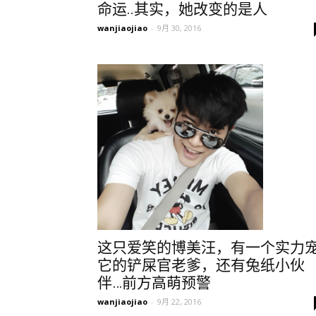
命运..其实，她改变的是人
wanjiaojiao
-
9月 30, 2016
这只爱笑的博美汪，有一个实力
它的铲屎官老爹，还有兔纸小伙
伴…前方高萌预警
wanjiaojiao
-
9月 22, 2016