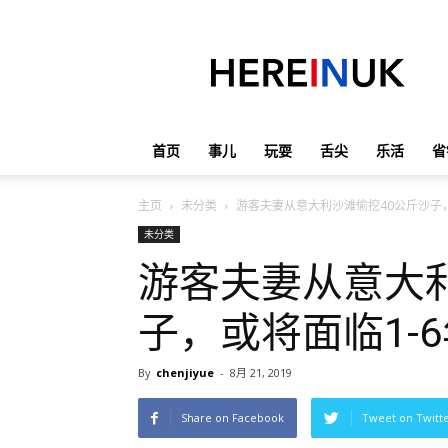
英
国
那
些
事
儿
首页
事儿
玩耍
舌尖
乐活
省
主页
未分类
游客夫妻从意大利沙滩偷挖40公斤沙子，
未分类
游客夫妻从意大
子，或将面临1-
By
chenjiyue
-
8月 21, 2019
Share on Facebook
Tweet on Twitt