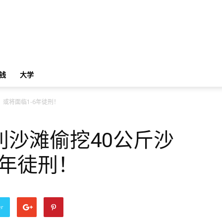
钱
大学
或将面临1-6年徒刑！
利沙滩偷挖40公斤沙
6年徒刑！
er