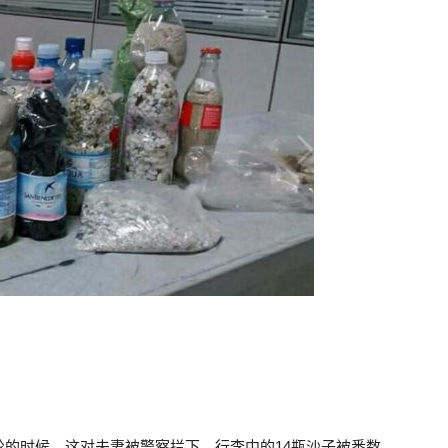
的时候，这对夫妻被警察拦下，行李中的14瓶沙子被悉数