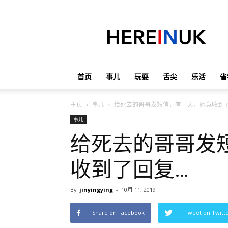
英
国
那
些
事
儿
首页
事儿
玩耍
舌尖
乐活
省
主页
事儿
给死去的哥哥发短信，有一天，她竟收到
事儿
给死去的哥哥发
收到了回复…
By
jinyingying
-
10月 11, 2019
Share on Facebook
Tweet on Twitt