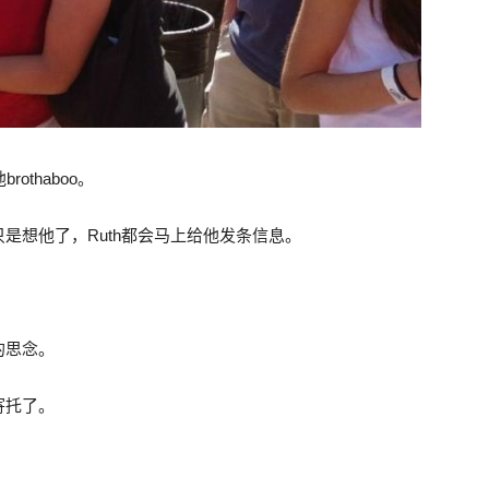
他
brothaboo
。
只是想他了，
Ruth
都会马上给他发条信息。
的思念。
寄托了。