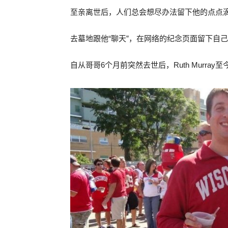
至亲离世后，人们总会想尽办法留下他的点点
去墓地跟他
“
聊天
”
，在网络的纪念页面留下自己
自从哥哥
6
个月前突然去世后，
Ruth Murray
至