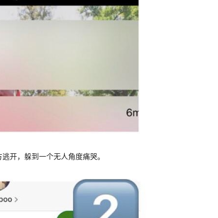
方逃开，躲到一个无人角度痛哭。