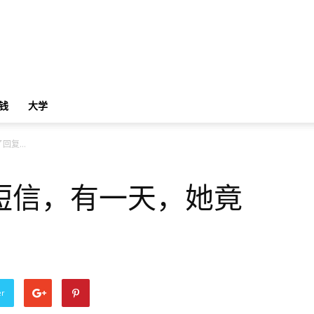
钱
大学
了回复…
短信，有一天，她竟
er