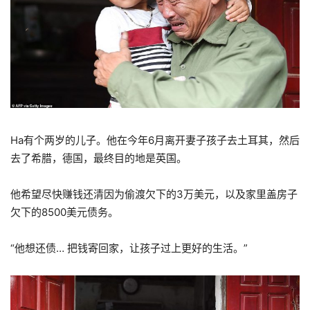
Ha
有个两岁的儿子。他在今年
6
月离开妻子孩子去土耳其，然后
去了希腊，德国，最终目的地是英国。
他希望尽快赚钱还清因为偷渡欠下的
3
万美元，以及家里盖房子
欠下的
8500
美元债务。
“
他想还债
…
把钱寄回家，让孩子过上更好的生活。
”