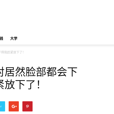
钱
大学
吓得我赶紧放下了！
对居然脸部都会下
紧放下了！
er