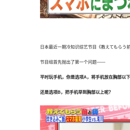
日本最近一期冷知识综艺节目《教えてもらう
节目组首先抛出了第一个问题——
平时玩手机，你是选项A，将手机放在胸部以
还是选项B，把手机举到胸部以上呢？