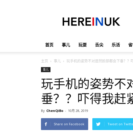
英
国
那
些
事
儿
首页
事儿
玩耍
舌尖
乐活
省
主页
事儿
玩手机的姿势不对居然脸部都会下垂？？
事儿
玩手机的姿势不
垂？？吓得我赶
By
ChenQiBo
-
10月 28, 2019
Share on Facebook
Tweet on Twitt