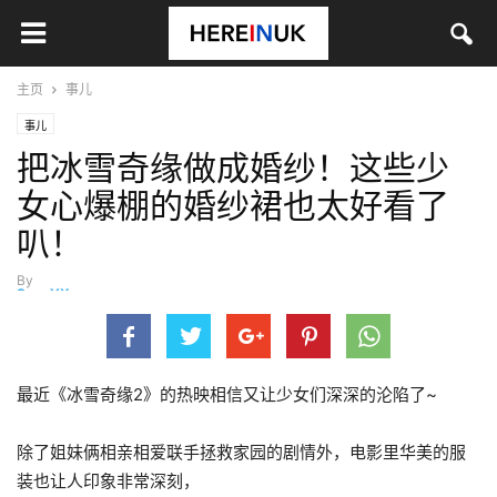
主页
事儿
事儿
把冰雪奇缘做成婚纱！这些少
女心爆棚的婚纱裙也太好看了
叭！
By
SongYX
-
12月 3, 2019
最近《冰雪奇缘2》的热映相信又让少女们深深的沦陷了~
除了姐妹俩相亲相爱联手拯救家园的剧情外，电影里华美的服
装也让人印象非常深刻，