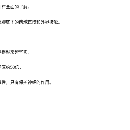
们有全面的了解。
但脚底下的
肉球
直接和外界接触。
变得越来越坚实，
厚约50倍，
弹性，具有保护神经的作用。