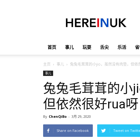
英
国
那
些
事
儿
首页
事儿
玩耍
舌尖
乐活
省
主页
事儿
兔兔毛茸茸的小jio，虽然没有肉垫，但依
事儿
兔兔毛茸茸的小j
但依然很好rua
By
ChenQiBo
-
3月 29, 2020
Share on Facebook
Tweet on Twitt