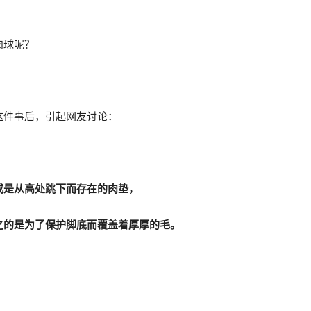
肉球呢？
这件事后，引起网友讨论：
或是从高处跳下而存在的肉垫，
之的是为了保护脚底而覆盖着厚厚的毛。