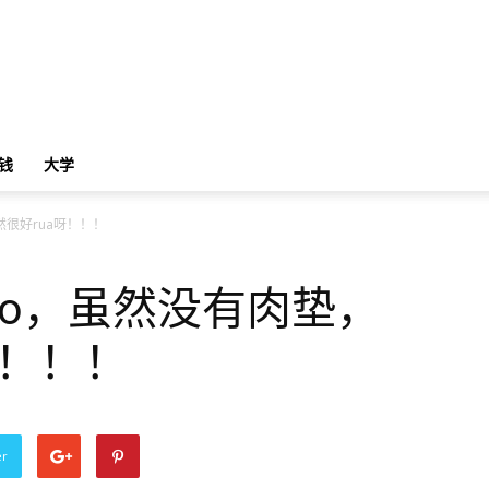
钱
大学
然很好rua呀！！！
io，虽然没有肉垫，
呀！！！
er