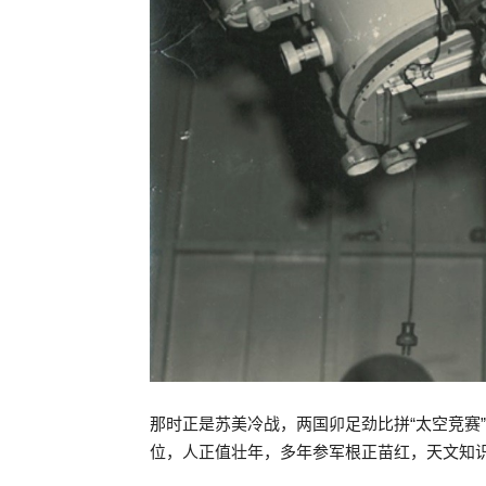
那时正是苏美冷战，两国卯足劲比拼“太空竞赛”
位，人正值壮年，多年参军根正苗红，天文知