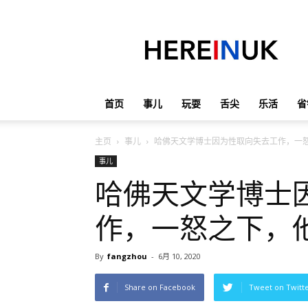
英
国
那
些
事
儿
首页
事儿
玩耍
舌尖
乐活
省
主页
事儿
哈佛天文学博士因为性取向失去工作，一
事儿
哈佛天文学博士
作，一怒之下，
By
fangzhou
-
6月 10, 2020
Share on Facebook
Tweet on Twitt