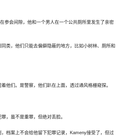
。
会，在参会间隙，他和一个男人在一个公共厕所里发生了亲密
到同类，他们只能去偏僻隐蔽的地方，比如小树林、厕所和
视着他们。是警察，他们趴在上面，透过通风格栅窥探。
犯罪，虽不是重罪，但绝对丢脸。
，档案上不会给他留下犯罪记录，Kameny接受了，但过