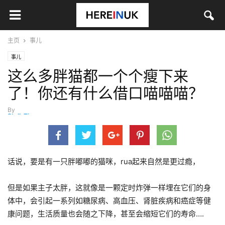
主页
事儿
事儿
这么多胖猫都一个个瘦下来
了！你还有什么借口喵喵喵？
By
StellaTian
-
6月 10, 2020
话说，要是有一只胖嘟嘟的猫咪，rua起来自然是更过瘾，
但是如果主子太胖，这就像是一颗定时炸弹一样埋在它们的身
体中，会引起一系列如糖尿病、高血压、肾脏疾病和癌症等健
康问题，生活质量也会随之下降，甚至会缩短它们的寿命….