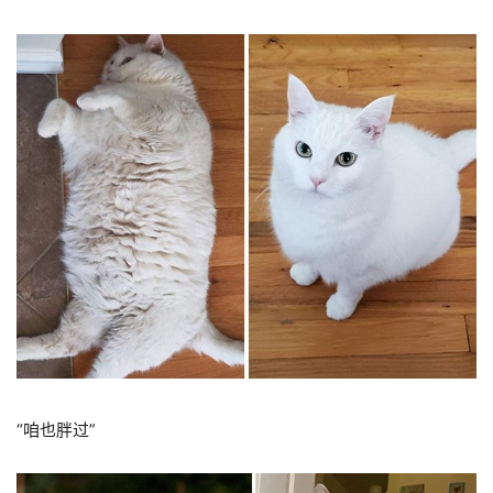
“咱也胖过”