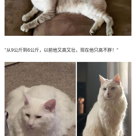
“从9公斤到6公斤，以前他又高又壮，现在他只高不胖！”