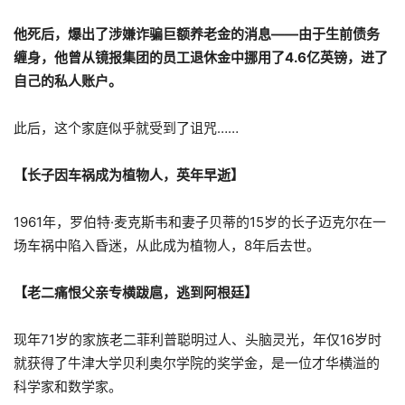
他死后，爆出了涉嫌诈骗巨额养老金的消息——由于生前债务
缠身，他曾从镜报集团的员工退休金中挪用了4.6亿英镑，进了
自己的私人账户。
此后，这个家庭似乎就受到了诅咒……
【长子因车祸成为植物人，英年早逝】
1961年，罗伯特·麦克斯韦和妻子贝蒂的15岁的长子迈克尔在一
场车祸中陷入昏迷，从此成为植物人，8年后去世。
【老二痛恨父亲专横跋扈，逃到阿根廷】
现年71岁的家族老二菲利普聪明过人、头脑灵光，年仅16岁时
就获得了牛津大学贝利奥尔学院的奖学金，是一位才华横溢的
科学家和数学家。