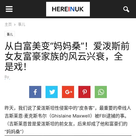
主页
事儿
事儿
从白富美变“妈妈桑”！爱泼斯前
女友富豪家族的风云兴衰，全
是戏！
By
baixue
-
7月 4, 2020
昨天，我们说了爱泼斯坦性侵案中的“皮条客”，最重要的牵线人
吉斯莱恩·麦克斯韦尔（Ghislaine Maxwell）被FBI逮捕的事。
（吉斯莱恩曾是爱泼斯坦的前女友，后来却成了他和富豪们的
“妈妈桑”）