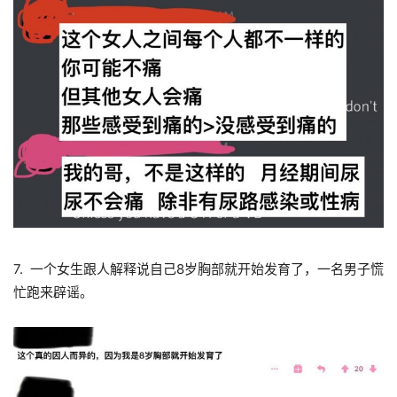
7.
一个女生跟人解释说自己8岁胸部就开始发育了，一名男子慌
忙跑来辟谣。