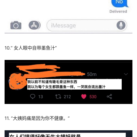
10.“ 女人眼中自带墨鱼汁”
11. “大姨妈痛是因为你不健康。”