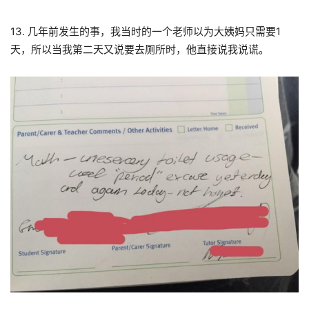
13. 几年前发生的事，我当时的一个老师以为大姨妈只需要1
天，所以当我第二天又说要去厕所时，他直接说我说谎。