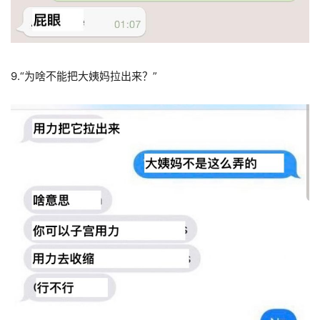
9.“为啥不能把大姨妈拉出来？”