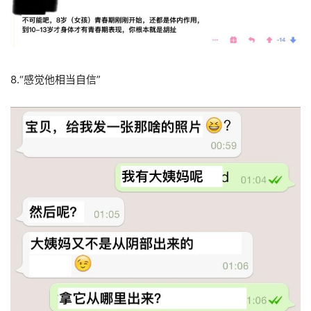
8.“感觉他相当自信”