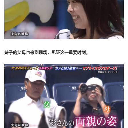
妹子的父母也来到现场，见证这一重要时刻。