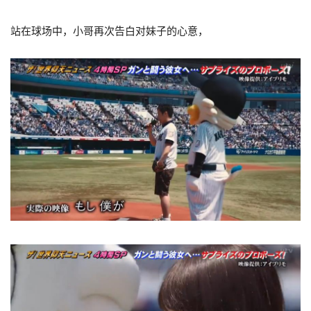
站在球场中，小哥再次告白对妹子的心意，