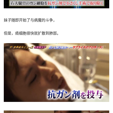
妹子随即开始了与病魔的斗争，
但是，癌细胞很快就扩散到肺部。