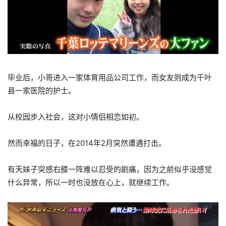
毕业后，小哥进入一家体育用品公司工作，而女友则成为千叶
县一家医院的护士。
从校园步入社会，这对小情侣相恋如初。
然而幸福的日子，在2014年2月突然遭遇打击。
有天妹子突感右膝一阵难以忍受的剧痛，因为之前似乎没感觉
什么异常，所以一时也没放在心上，就继续工作。