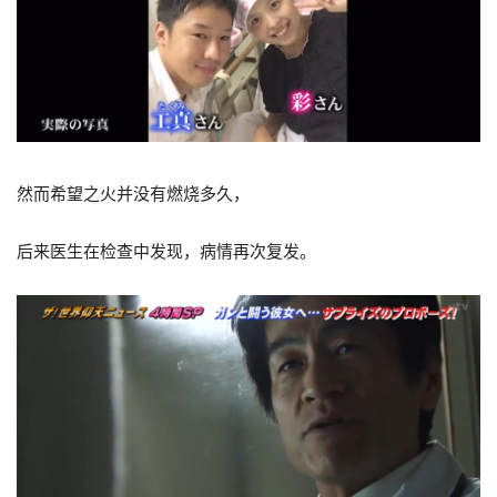
然而希望之火并没有燃烧多久，
后来医生在检查中发现，病情再次复发。