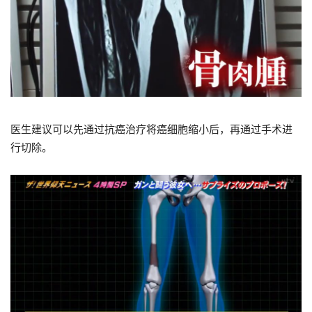
医生建议可以先通过抗癌治疗将癌细胞缩小后，再通过手术进
行切除。