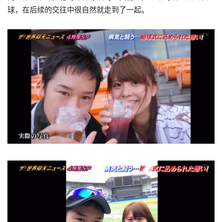
球，在后续的交往中很自然就走到了一起。