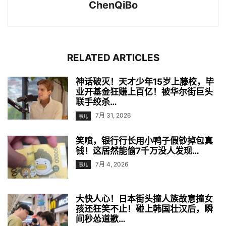
ChenQiBo
RELATED ARTICLES
神话破灭！天才少年15岁上藤校，毕
业开基金狂赚上百亿！被华尔街巨头
联手绞杀…
7月 31, 2026
事儿
笑喷，银行行长用小鸭子假钞掉包真
钱！这居然能偷7千万没人发现…
7月 4, 2026
事儿
大快人心！日本街头撞人族故意撞女
孩还狂笑不止！碰上韩国壮汉后，瞬
间秒怂道歉…