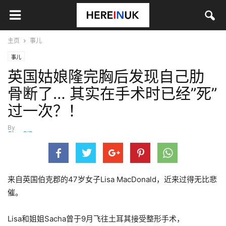
主页
事儿
事儿
英国姑娘隆完胸后发现自己肋
骨断了… 其实在手术时已经”死”
过一次？！
By
ChenQiBo
-
11月 17, 2020
来自英国伯克郡的47岁女子Lisa MacDonald，近来过得无比悲
催。
Lisa和姐姐Sacha曾于9月飞往土耳其接受整形手术，