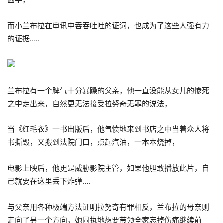
而小兰布拉在审讯中吞吞吐吐的证词，也成为了这些人强有力
的证据…..
兰布拉有一个脾气十分暴躁的父亲，他一直没能从女儿的惨死
之中走出来，自然更无法接受拉努奇无罪的说法，
当《红毛衣》一书出版后，他气愤地来到书店之中当着众人将
书撕毁，又搬到法院门口，点起汽油，一本本烧掉，
电影上映后，他更是威胁影院主管，如果他胆敢播放此片，自
己就要在这里丢下炸弹….
与父亲用各种极端方法证明拉努奇有罪相反，兰布拉的母亲则
走向了另一个方向，她固执地想要带领全家忘掉伤痛继续前