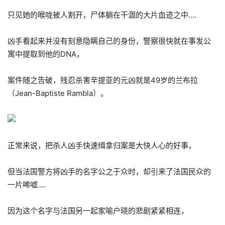
只见她的喉咙被人割开，尸体躺在干涸的大片血迹之中….
凶手看起来并没有刻意隐瞒自己的身份，警察很快就在事发公
寓中提取到他的DNA，
案件随之告破，残忍杀害辛提亚的元凶就是49岁的兰布拉
（Jean-Baptiste Rambla）。
正常来说，把杀人凶手快速缉拿归案是大快人心的好事，
但当法国警方将凶手的名字公之于众时，却引来了法国民众的
一片唏嘘….
因为这个名字与法国另一起家喻户晓的悲剧紧紧相连，