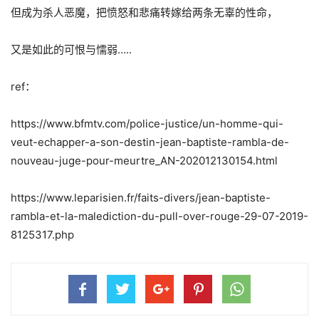
但成为杀人恶魔，把愤怒和悲痛转嫁给两条无辜的性命，
又是如此的可恨与懦弱…..
ref：
https://www.bfmtv.com/police-justice/un-homme-qui-
veut-echapper-a-son-destin-jean-baptiste-rambla-de-
nouveau-juge-pour-meurtre_AN-202012130154.html
https://www.leparisien.fr/faits-divers/jean-baptiste-
rambla-et-la-malediction-du-pull-over-rouge-29-07-2019-
8125317.php