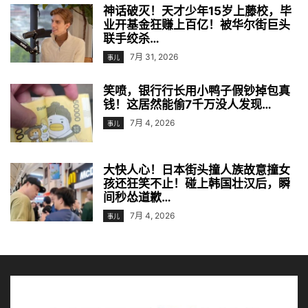
神话破灭！天才少年15岁上藤校，毕
业开基金狂赚上百亿！被华尔街巨头
联手绞杀…
7月 31, 2026
事儿
笑喷，银行行长用小鸭子假钞掉包真
钱！这居然能偷7千万没人发现…
7月 4, 2026
事儿
大快人心！日本街头撞人族故意撞女
孩还狂笑不止！碰上韩国壮汉后，瞬
间秒怂道歉…
7月 4, 2026
事儿