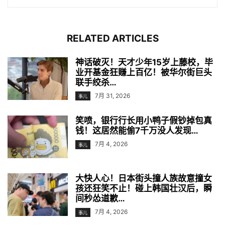
RELATED ARTICLES
神话破灭！天才少年15岁上藤校，毕
业开基金狂赚上百亿！被华尔街巨头
联手绞杀…
7月 31, 2026
事儿
笑喷，银行行长用小鸭子假钞掉包真
钱！这居然能偷7千万没人发现…
7月 4, 2026
事儿
大快人心！日本街头撞人族故意撞女
孩还狂笑不止！碰上韩国壮汉后，瞬
间秒怂道歉…
7月 4, 2026
事儿