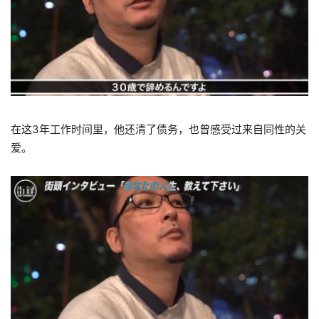
在这3年工作时间里，他还清了债务，也曾感受过来自同性的关
爱。