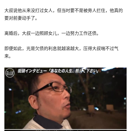
大叔说他从来没打过女人，但当时要不是被旁人拦住，他真的
要对前妻动手了。
离婚后，大叔一边照顾女儿，一边努力工作还债。
即便如此，光是欠债的利息就越滚越大，压得大叔喘不过气
来。