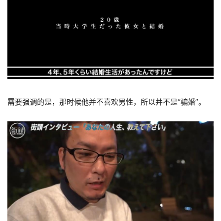
需要强调的是，那时候他并不喜欢男性，所以并不是“骗婚”。