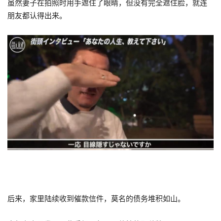
虽然妻子在拍照时用手遮住了眼睛，但没有完全遮住脸，就连
朋友都认得出来。
后来，家里陆续收到催款信件，莫名的债务堆积如山。