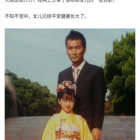
不知不觉中，女儿已经平安健康长大了。