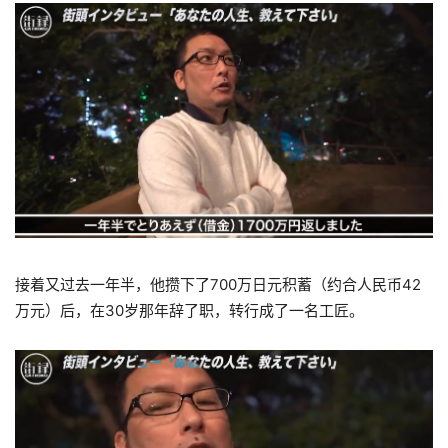
接着又过去一年半，他攒下了700万日元积蓄（约合人民币42
万元）后，在30岁那年辞了职，转行成了一名工匠。