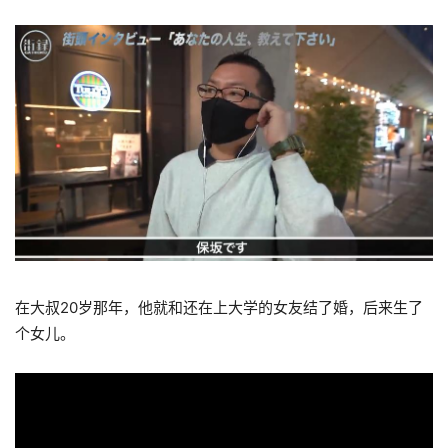
在大叔20岁那年，他就和还在上大学的女友结了婚，后来生了
个女儿。