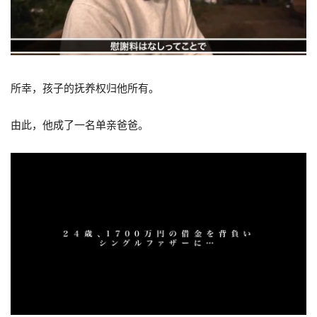
所幸，孩子的抚养权归他所有。
由此，他成了一名单亲爸爸。