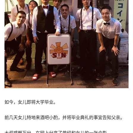
如今，女儿即将大学毕业。
前几天女儿特地来酒吧小酌，并将毕业典礼的事宜告知父亲。
大叔感慨万分，在网上分享了曾经和女儿的一张合影，