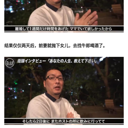
结果仅仅两天后，前妻就抛下女儿，去找牛郎喝酒了。