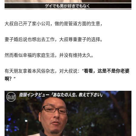
大叔自己开了家小公司，做的是管道方面的生意，
妻子婚后说也想出去工作，大叔尊重妻子的选择。
然而看似幸福的家庭生活，并没有维持太久。
有天朋友拿着本风俗杂志，对大叔说：
“看看，这是不是你老婆
啊？”