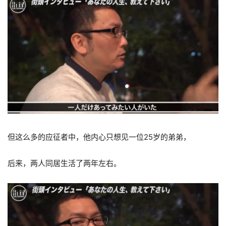
但这么多的应征者中，他内心只想见一位25岁的弟弟，
后来，两人同居生活了两年左右。