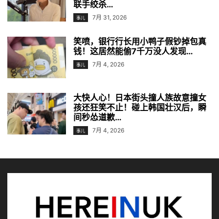
联手绞杀…
7月 31, 2026
事儿
笑喷，银行行长用小鸭子假钞掉包真
钱！这居然能偷7千万没人发现…
7月 4, 2026
事儿
大快人心！日本街头撞人族故意撞女
孩还狂笑不止！碰上韩国壮汉后，瞬
间秒怂道歉…
7月 4, 2026
事儿