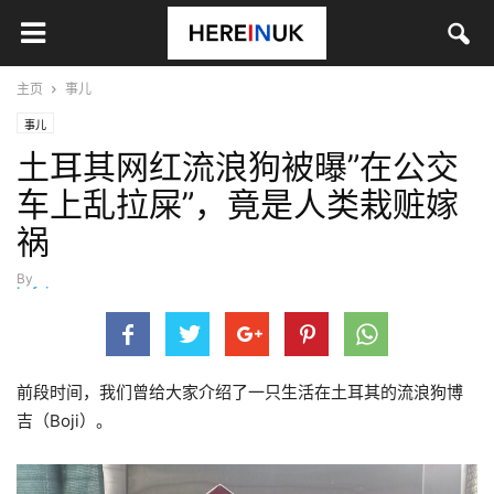
主页
事儿
事儿
土耳其网红流浪狗被曝”在公交
车上乱拉屎”，竟是人类栽赃嫁
祸
By
hefei
-
11月 22, 2021
前段时间，我们曾给大家介绍了一只生活在土耳其的流浪狗博
吉（Boji）。