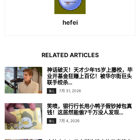
hefei
RELATED ARTICLES
神话破灭！天才少年15岁上藤校，毕
业开基金狂赚上百亿！被华尔街巨头
联手绞杀…
7月 31, 2026
事儿
笑喷，银行行长用小鸭子假钞掉包真
钱！这居然能偷7千万没人发现…
7月 4, 2026
事儿