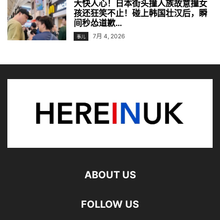
大快人心！日本街头撞人族故意撞女
孩还狂笑不止！碰上韩国壮汉后，瞬
间秒怂道歉…
7月 4, 2026
事儿
ABOUT US
FOLLOW US