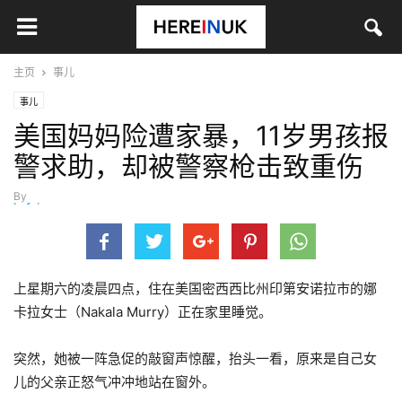
主页
事儿
事儿
美国妈妈险遭家暴，11岁男孩报
警求助，却被警察枪击致重伤
By
hefei
-
5月 27, 2023
上星期六的凌晨四点，住在美国密西西比州印第安诺拉市的娜
卡拉女士（Nakala Murry）正在家里睡觉。
突然，她被一阵急促的敲窗声惊醒，抬头一看，原来是自己女
儿的父亲正怒气冲冲地站在窗外。