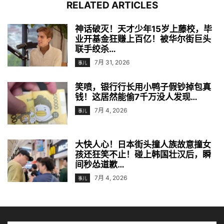
RELATED ARTICLES
神话破灭！天才少年15岁上藤校，毕
业开基金狂赚上百亿！被华尔街巨头
联手绞杀…
7月 31, 2026
事儿
笑喷，银行行长用小鸭子假钞掉包真
钱！这居然能偷7千万没人发现…
7月 4, 2026
事儿
大快人心！日本街头撞人族故意撞女
孩还狂笑不止！碰上韩国壮汉后，瞬
间秒怂道歉…
7月 4, 2026
事儿