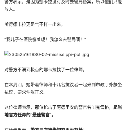
警方表示，是因为娜卡拉没有及时去警局备案，所以他们只能
放人。
听得娜卡拉更是气不打一出来，
“我儿子在医院躺着呢！我怎么去警局啊！”
对警方不满到极点的娜卡拉找了一位律师，
在本周四，她带着律师和十几名抗议者一起来到市政厅外静坐
抗议，要求伸张正义。
这位律师表示，那位枪击了阿德里安的警官名叫克雷格，
是当
地官方任命的“最佳警官”。
在枪击当天，
警方三次被告知家里没有枪：