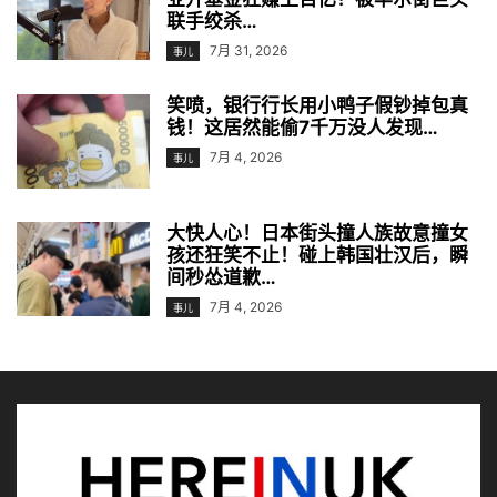
联手绞杀…
7月 31, 2026
事儿
笑喷，银行行长用小鸭子假钞掉包真
钱！这居然能偷7千万没人发现…
7月 4, 2026
事儿
大快人心！日本街头撞人族故意撞女
孩还狂笑不止！碰上韩国壮汉后，瞬
间秒怂道歉…
7月 4, 2026
事儿