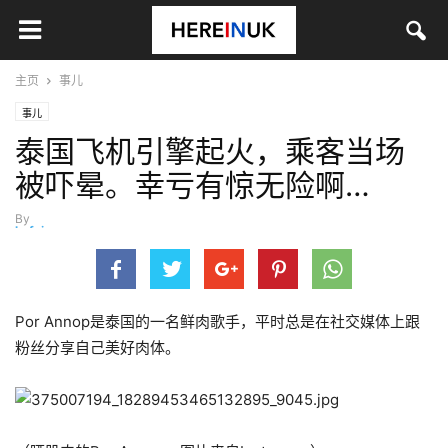
主页
事儿
事儿
泰国飞机引擎起火，乘客当场
被吓晕。幸亏有惊无险啊…
By
hefei
-
11月 27, 2023
Por Annop是泰国的一名鲜肉歌手，平时总是在社交媒体上跟
粉丝分享自己美好肉体。