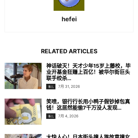
hefei
RELATED ARTICLES
神话破灭！天才少年15岁上藤校，毕
业开基金狂赚上百亿！被华尔街巨头
联手绞杀…
7月 31, 2026
事儿
笑喷，银行行长用小鸭子假钞掉包真
钱！这居然能偷7千万没人发现…
7月 4, 2026
事儿
大快人心！日本街头撞人族故意撞女