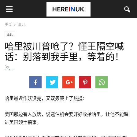
主页
事儿
事儿
哈里被川普呛了？懂王隔空喊
话：别落到我手里，等着的！
By
hefei
-
2月 27, 2024
哈里最近作妖没完，又双叒叕上了热搜：
美国那边有人放话，说逮住机会要好好收拾哈里，让他不能踏
进美国领土搞事。