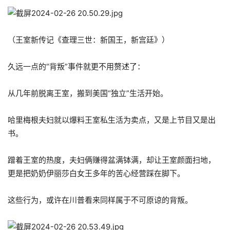
（王室新传记《查理三世：新国王，新宫廷》）
久远一点的“背叛”事件就更不用赘述了：
从几年前脱离王室，搬到美国“独立”生活开始。
哈里梅根夫妇就以爆料王室私生活为卖点，又是上节目又是出
书。
蹭着王室的热度，夫妇俩赚得盆满钵满，却让王室颜面扫地，
更是把奶奶伊丽莎白女王多年的苦心经营踩在脚下。
这些行为，或许在川普看来同样属于不可原谅的背叛。