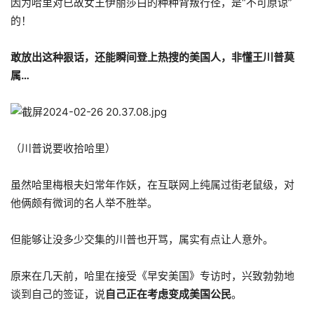
因为哈里对已故女王伊丽莎白的种种背叛行径，是“不可原谅”
的！
敢放出这种狠话，还能瞬间登上热搜的美国人，非懂王川普莫
属…
（川普说要收拾哈里）
虽然哈里梅根夫妇常年作妖，在互联网上纯属过街老鼠级，对
他俩颇有微词的名人举不胜举。
但能够让没多少交集的川普也开骂，属实有点让人意外。
原来在几天前，哈里在接受《早安美国》专访时，兴致勃勃地
谈到自己的签证，说
自己正在考虑变成美国公民
。