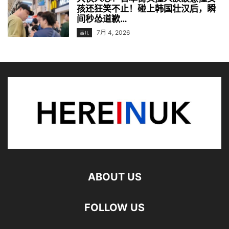
孩还狂笑不止！碰上韩国壮汉后，瞬
间秒怂道歉…
7月 4, 2026
事儿
ABOUT US
FOLLOW US