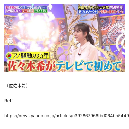
（佐佐木希）
Ref：
https://news.yahoo.co.jp/articles/c392867966fbd064bb5