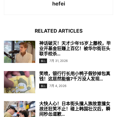
hefei
RELATED ARTICLES
神话破灭！天才少年15岁上藤校，毕
业开基金狂赚上百亿！被华尔街巨头
联手绞杀…
7月 31, 2026
事儿
笑喷，银行行长用小鸭子假钞掉包真
钱！这居然能偷7千万没人发现…
7月 4, 2026
事儿
大快人心！日本街头撞人族故意撞女
孩还狂笑不止！碰上韩国壮汉后，瞬
间秒怂道歉…