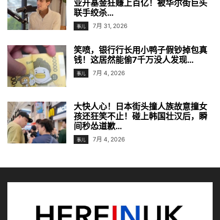
业开基金狂赚上百亿！被华尔街巨头
联手绞杀…
7月 31, 2026
事儿
笑喷，银行行长用小鸭子假钞掉包真
钱！这居然能偷7千万没人发现…
7月 4, 2026
事儿
大快人心！日本街头撞人族故意撞女
孩还狂笑不止！碰上韩国壮汉后，瞬
间秒怂道歉…
7月 4, 2026
事儿