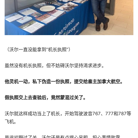
（沃尔一直没能拿到“机长执照”）
虽然没有机长执照，但不妨碍沃尔坚持渴求进步。
他灵机一动，私下伪造一份执照，提交给雇主加拿大航空。
假执照交上去查验后，竟然蒙混过关了。
沃尔就这样成功当上了机长，开始驾驶波音767、777和787等
飞机。
虽说初期过了关，沃尔还是有点提心吊胆，担心事情败露。