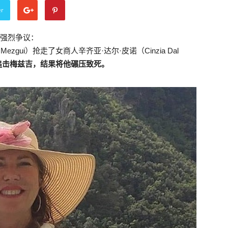
er
发强烈争议：
\’ Mezgui）抢走了女商人辛齐亚·达尔·皮诺（Cinzia Dal
追击梅兹吉，结果将他碾压致死。