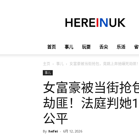
英
国
那
些
事
儿
首页
事儿
玩耍
舌尖
乐活
省
主页
事儿
女富豪被当街抢包，竟跳上奔驰碾死劫匪！
事儿
女富豪被当街抢
劫匪！法庭判她
公平
By
hefei
-
6月 12, 2026