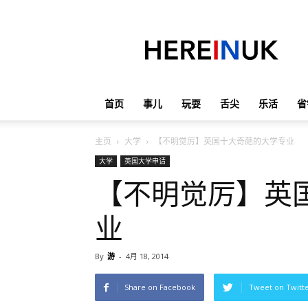
英
国
那
些
事
儿
首页
事儿
玩耍
舌尖
乐活
省
主页
大学
【不明觉厉】英国十大奇葩的大学专业
大学
英国大学申请
【不明觉厉】英
业
By
游
-
4月 18, 2014
Share on Facebook
Tweet on Twitt