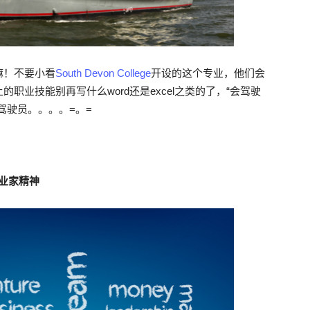
嘛！不要小看
South Devon College
开设的这个专业，他们会
业技能别再写什么word还是excel之类的了，“会驾驶
驾驶员。。。。=。=
新与企业家精神