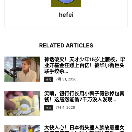
hefei
RELATED ARTICLES
神话破灭！天才少年15岁上藤校，毕
业开基金狂赚上百亿！被华尔街巨头
联手绞杀…
7月 31, 2026
事儿
笑喷，银行行长用小鸭子假钞掉包真
钱！这居然能偷7千万没人发现…
7月 4, 2026
事儿
大快人心！日本街头撞人族故意撞女