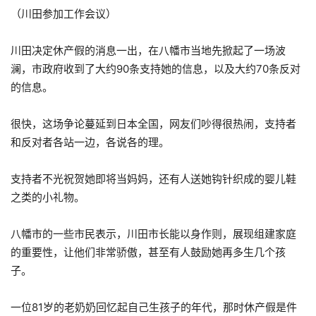
（川田参加工作会议）
川田决定休产假的消息一出，在八幡市当地先掀起了一场波
澜，市政府收到了大约90条支持她的信息，以及大约70条反对
的信息。
很快，这场争论蔓延到日本全国，网友们吵得很热闹，支持者
和反对者各站一边，各说各的理。
支持者不光祝贺她即将当妈妈，还有人送她钩针织成的婴儿鞋
之类的小礼物。
八幡市的一些市民表示，川田市长能以身作则，展现组建家庭
的重要性，让他们非常骄傲，甚至有人鼓励她再多生几个孩
子。
一位81岁的老奶奶回忆起自己生孩子的年代，那时休产假是件