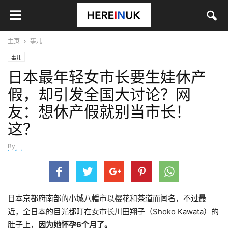
主页
事儿
事儿
日本最年轻女市长要生娃休产
假，却引发全国大讨论？网
友：想休产假就别当市长！
这？
By
hefei
-
7月 4, 2026
日本京都府南部的小城八幡市以樱花和茶道而闻名，不过最
近，全日本的目光都盯在女市长川田翔子（Shoko Kawata）的
肚子上，
因为她怀孕6个月了。