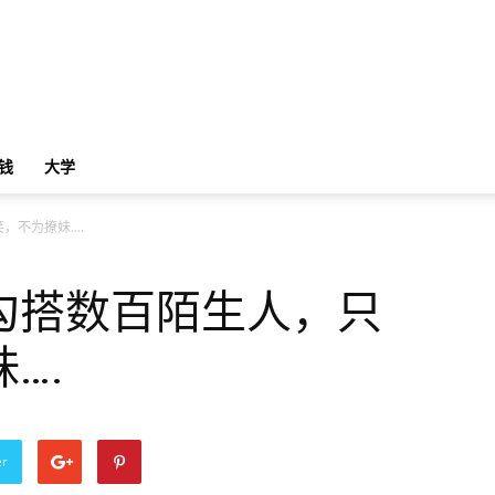
钱
大学
，不为撩妹….
勾搭数百陌生人，只
….
er