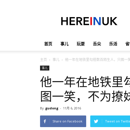
英
国
那
些
事
儿
首页
事儿
玩耍
舌尖
乐活
省
主页
事儿
他一年在地铁里勾搭数百陌生人，只图一笑
事儿
他一年在地铁里
图一笑，不为撩妹
By
gudong
-
11月 6, 2016
Share on Facebook
Tweet on Twitt