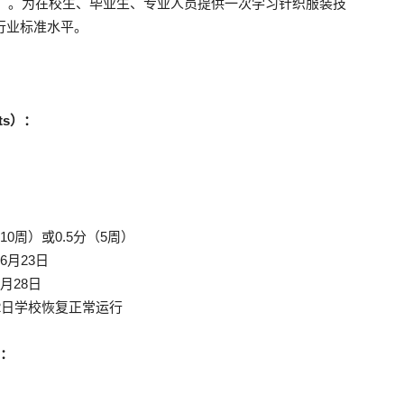
er course）。为在校生、毕业生、专业人员提供一次学习针织服装技
行业标准水平。
rts）：
0周）或0.5分（5周）
6月23日
月28日
22日学校恢复正常运行
）：