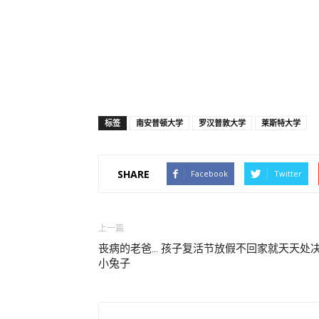
标签
南安普顿大学
罗汉普敦大学
莱斯特大学
SHARE
Facebook
Twitter
上一篇
丧病的老爸… 孩子复活节放假不回家就天天处
小兔子