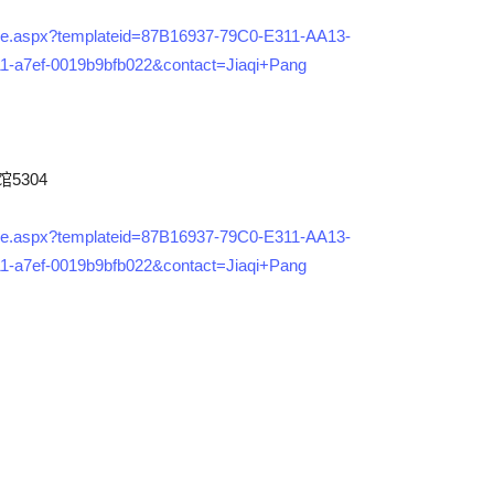
nnaire.aspx?templateid=87B16937-79C0-E311-AA13-
-a7ef-0019b9bfb022&contact=Jiaqi+Pang
5304
nnaire.aspx?templateid=87B16937-79C0-E311-AA13-
-a7ef-0019b9bfb022&contact=Jiaqi+Pang