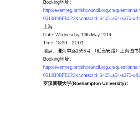
Booking地址：
http://eventreg.britishcouncil.org.cn/questio
0019B9BFB022&contactid=34051a54-a379-dd11
上海
Date: Wednesday 14th May 2014
Time: 18:30 – 21:00
地点：淮海中路1555号 （近高安路）上海图书馆
Booking地址：
http://eventreg.britishcouncil.org.cn/questio
0019B9BFB022&contactid=34051a54-a379-dd11
罗汉普顿大学(Roehampton University)：