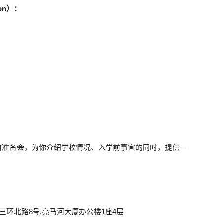
ton）：
行前准备会，为你介绍学校情况、入学前事宜的同时，提供一
三环北路8号,亮马河大厦办公楼1座4层