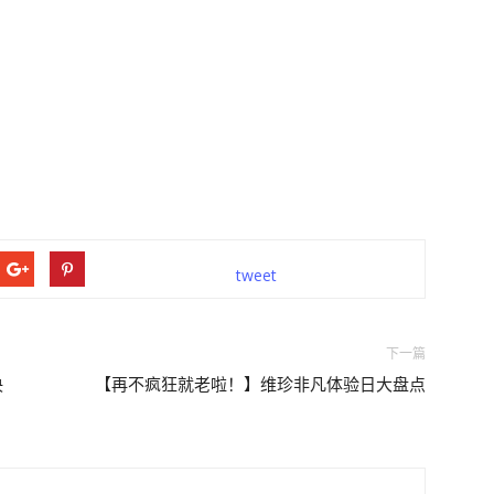
tweet
下一篇
决
【再不疯狂就老啦！】维珍非凡体验日大盘点