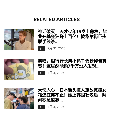
RELATED ARTICLES
神话破灭！天才少年15岁上藤校，毕
业开基金狂赚上百亿！被华尔街巨头
联手绞杀…
7月 31, 2026
事儿
笑喷，银行行长用小鸭子假钞掉包真
钱！这居然能偷7千万没人发现…
7月 4, 2026
事儿
大快人心！日本街头撞人族故意撞女
孩还狂笑不止！碰上韩国壮汉后，瞬
间秒怂道歉…
7月 4, 2026
事儿