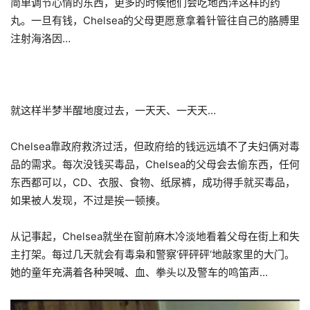
简单调节心情的东西，更多的时候他们会吃地西泮这样的药
丸。一旦有钱，Chelsea的父母更愿意拿着针管往自己的胳膊里
注射海洛因…
就这样半梦半醒地度过去，一天天、一天天…
Chelsea靠政府救济过活，但政府给的钱远远填不了夫妇俩对毒
品的需求。每次没钱买毒品，Chelsea的父母会去偷东西，任何
东西都可以，CD、衣服、食物、纸尿裤，成功得手就买毒品，
如果被人发现，不过是挨一顿揍。
从记事起，Chelsea就坐在窗前麻木冷淡地看着父母在街上和失
主打架。每过几天就会有毒枭和警察‘砰砰砰‘地敲家里的大门。
她的童年充满着各种哭喊、血、拳头以及警车的鸣笛声…