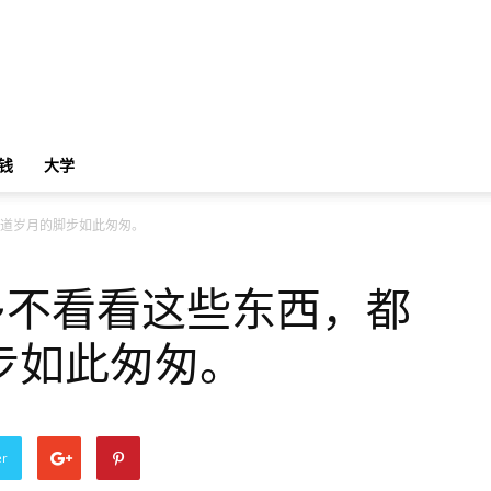
钱
大学
知道岁月的脚步如此匆匆。
~不看看这些东西，都
步如此匆匆。
er