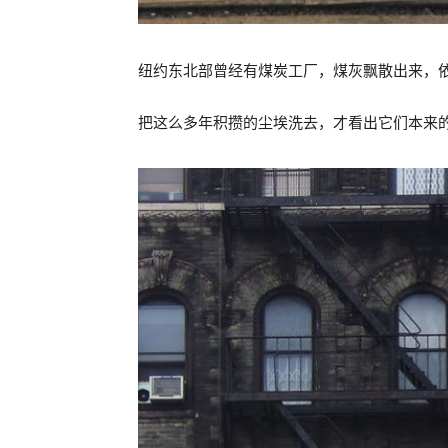
纽约东北部曾经有煤炭工厂，煤灰飘散出来，
把这么多年积攒的尘埃洗去，才看出它们本来