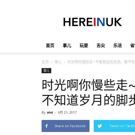
英
国
那
些
事
儿
首页
事儿
玩耍
舌尖
乐活
省
主页
事儿
时光啊你慢些走~不看看这些东西，都不
事儿
时光啊你慢些走
不知道岁月的脚
By
vivi
-
6月 21, 2017
Share on Facebook
Tweet on Twitt