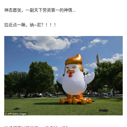
神态嚣张，一副天下劳资第一的神情…
拉近点一瞅，纳~尼？！！！