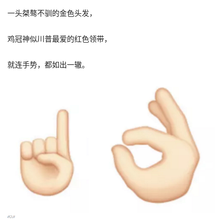
一头桀骜不驯的金色头发，
鸡冠神似川普最爱的红色领带，
就连手势，都如出一辙。