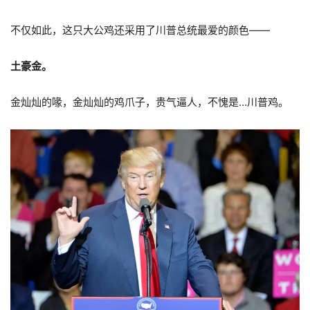
不仅如此，这只大公鸡还采用了川普总统最爱的颜色——
土豪金。
金灿灿的喙，金灿灿的鸡爪子，贵气逼人，不愧是…川普鸡。