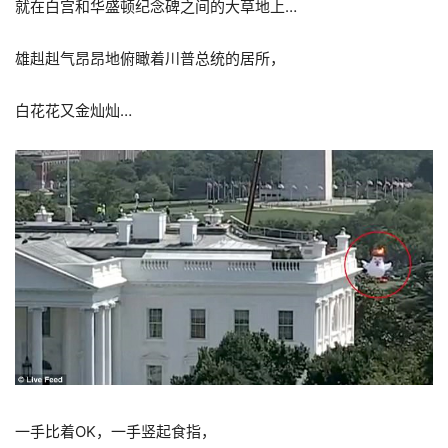
就在白宫和华盛顿纪念碑之间的大草地上…
雄赳赳气昂昂地俯瞰着川普总统的居所，
白花花又金灿灿…
一手比着OK，一手竖起食指，