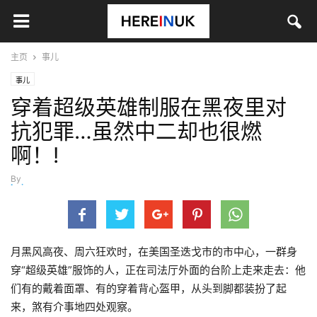
主页
事儿
事儿
穿着超级英雄制服在黑夜里对
抗犯罪…虽然中二却也很燃
啊！!
By
baixueyu
-
1月 27, 2020
月黑风高夜、周六狂欢时，在美国圣迭戈市的市中心，一群身
穿“超级英雄”服饰的人，正在司法厅外面的台阶上走来走去：他
们有的戴着面罩、有的穿着背心盔甲，从头到脚都装扮了起
来，煞有介事地四处观察。