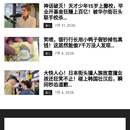
神话破灭！天才少年15岁上藤校，毕
业开基金狂赚上百亿！被华尔街巨头
联手绞杀…
7月 31, 2026
事儿
笑喷，银行行长用小鸭子假钞掉包真
钱！这居然能偷7千万没人发现…
7月 4, 2026
事儿
大快人心！日本街头撞人族故意撞女
孩还狂笑不止！碰上韩国壮汉后，瞬
间秒怂道歉…
7月 4, 2026
事儿