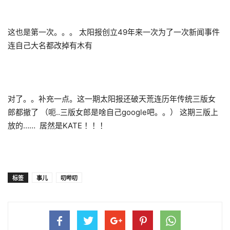
这也是第一次。。。 太阳报创立49年来一次为了一次新闻事件
连自己大名都改掉有木有
对了。。补充一点。这一期太阳报还破天荒连历年传统三版女
郎都撤了 （呃..三版女郎是啥自己google吧。。） 这期三版上
放的…… 居然是KATE ！！！
标签
事儿
叨哔叨