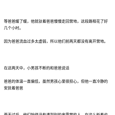
等爸爸缓了缓，他就驮着爸爸慢慢走回营地，这段路程花了好
几个小时。
因为爸爸流血过多太虚弱，所以他们前两天都没有离开营地。
在这两天中，小男孩不断的和爸爸说话
爸爸的体温一直偏低，虽然男孩心里很担心，但他一直冷静的
安抚着爸爸
两天过后，他们始终没有遇到别的来露营的人，在这么耗着也