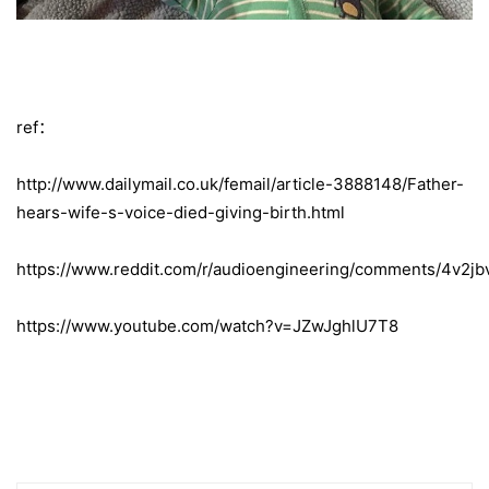
ref：
http://www.dailymail.co.uk/femail/article-3888148/Father-
hears-wife-s-voice-died-giving-birth.html
https://www.reddit.com/r/audioengineering/comments/4v2jb
https://www.youtube.com/watch?v=JZwJghlU7T8