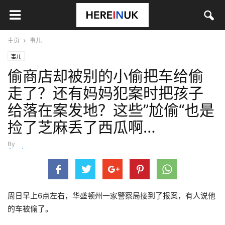
主页
事儿
事儿
偷商店却被别的小偷把车给偷
走了？还有妈妈犯案时把孩子
给落在案发地？这些”尬偷“也是
捡了芝麻丢了西瓜啊…
By
Janet
-
8月 29, 2019
周日早上6点左右，华盛顿州一家警察局接到了报案，有人说他
的车被偷了。