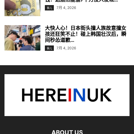
7月 4, 2026
事儿
大快人心！日本街头撞人族故意撞女
孩还狂笑不止！碰上韩国壮汉后，瞬
间秒怂道歉…
7月 4, 2026
事儿
ABOUT US