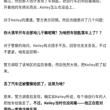
路过，然后那人估计发现了车钥匙，把自行车扔到后备箱后，
开着他的车扬长而去…Kelley怎么也没追上…
对于Kelley的遭遇，警方表示同情。然后也随意问了几个问题：
你大清早开车去那地儿干嘛呢啊？为啥把车钥匙落车上了？？
对于警察的询问，Kelley有点措手不及，回答也支支吾吾。不过
不要紧，咱有监控啊~
警方调取了该地区的监控录像，然后恍然大悟，把Kelley抓了起
来。
丢了汽车还被警察给抓了，这是为啥？
原来，警方调查后发现，确实如Kelley所说，有个骑自行车的人
把他车给偷走了。
不过，Kelley当时也没闲着——他正在街对
面的一家商店偷东西。