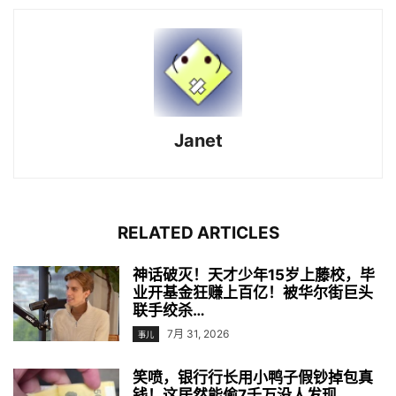
Janet
RELATED ARTICLES
神话破灭！天才少年15岁上藤校，毕
业开基金狂赚上百亿！被华尔街巨头
联手绞杀…
7月 31, 2026
事儿
笑喷，银行行长用小鸭子假钞掉包真
钱！这居然能偷7千万没人发现…