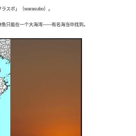
ボ」（warasubo）。
种鱼只能在一个大海湾——有名海当中找到。