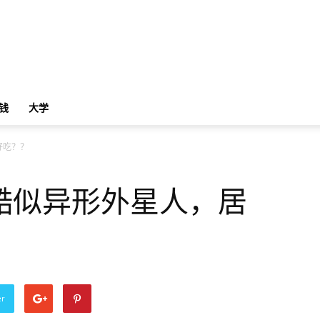
钱
大学
好吃？？
酷似异形外星人，居
er