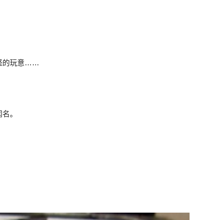
怪的玩意……
闻名。