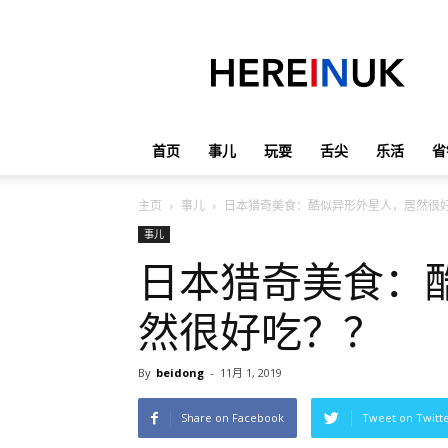
英
国
那
些
事
儿
首页
事儿
玩耍
舌尖
乐活
省
主页
事儿
日本猎奇美食：酷似异形外星人，居然很
事儿
日本猎奇美食：
然很好吃？？
By
beidong
-
11月 1, 2019
Share on Facebook
Tweet on Twitt