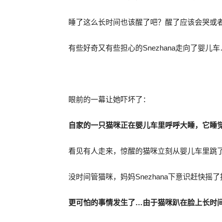
睡了这么长时间也该醒了吧？醒了应该会哭或
有些好奇又有些担心的Snezhana走向了婴儿车
眼前的一幕让她吓坏了：
自家的一只猫咪正在婴儿车里呼呼大睡，它睡
看见有人走来，惊醒的猫咪立刻从婴儿车里跳
没时间管猫咪，妈妈Snezhana下意识赶快摇
更可怕的事情发生了…由于猫咪趴在脸上长时