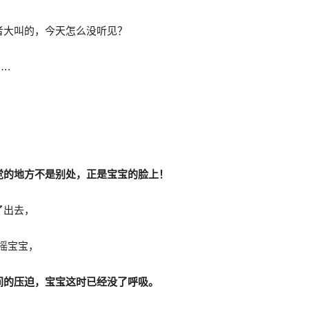
者大叫的，今天怎么没听见？
….
觉的地方不是别处，正是宝宝的脸上！
了出去，
了摇宝宝，
间的压迫，宝宝这时已经没了呼吸。