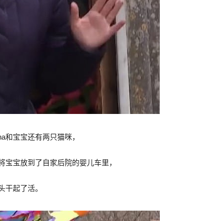
na和宝宝还有两只猫咪，
na将宝宝放到了自家后院的婴儿车里，
转头干起了活。