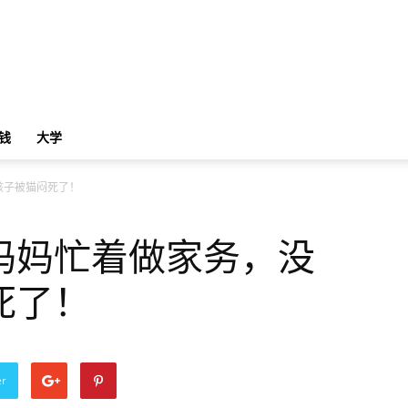
钱
大学
孩子被猫闷死了！
妈妈忙着做家务，没
死了！
er