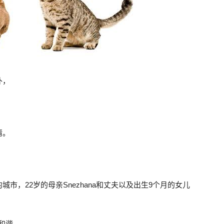
外，
情。
的城市，22岁的母亲Snezhana和丈夫以及出生9个月的女儿
很和谐。