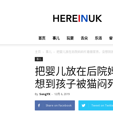
英
国
那
些
事
儿
首页
事儿
玩耍
舌尖
乐活
省
主页
事儿
把婴儿放在后院妈妈忙着做家务，没想到
事儿
把婴儿放在后院
想到孩子被猫闷
By
SongYX
-
12月 6, 2019
Share on Facebook
Tweet on Twitt