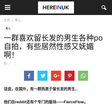
主页
事儿
事儿
一群喜欢留长发的男生各种po
自拍，有些居然性感又妩媚
啊！
By
jinyingying
-
11月 13, 2020
话说，在国外，有一群热衷于留长发的男生
…
他们在
reddit
还有个专门的版块
——FierceFlow
。