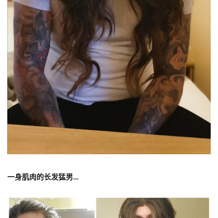
一身肌肉的长发猛男
…