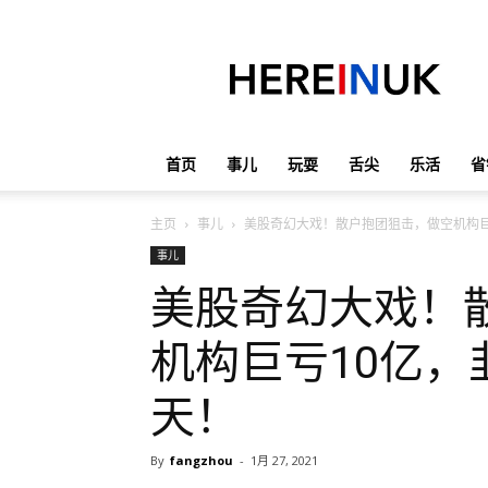
英
国
那
些
事
儿
首页
事儿
玩耍
舌尖
乐活
省
主页
事儿
美股奇幻大戏！散户抱团狙击，做空机构巨
事儿
美股奇幻大戏！
机构巨亏10亿，
天！
By
fangzhou
-
1月 27, 2021