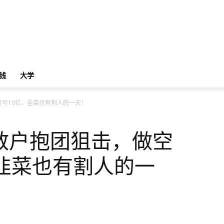
钱
大学
亏10亿，韭菜也有割人的一天！
散户抱团狙击，做空
韭菜也有割人的一