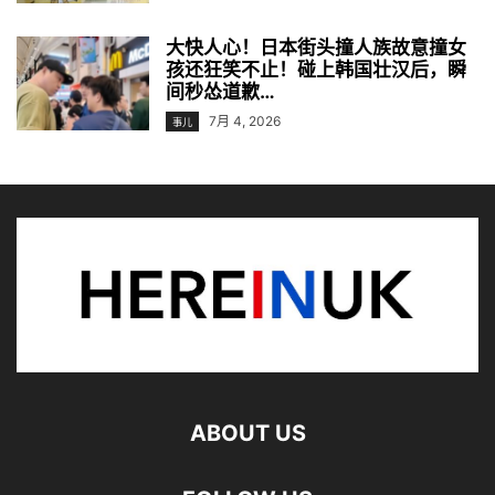
大快人心！日本街头撞人族故意撞女
孩还狂笑不止！碰上韩国壮汉后，瞬
间秒怂道歉…
7月 4, 2026
事儿
ABOUT US