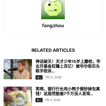
fangzhou
RELATED ARTICLES
神话破灭！天才少年15岁上藤校，毕
业开基金狂赚上百亿！被华尔街巨头
联手绞杀…
7月 31, 2026
事儿
笑喷，银行行长用小鸭子假钞掉包真
钱！这居然能偷7千万没人发现…
7月 4, 2026
事儿