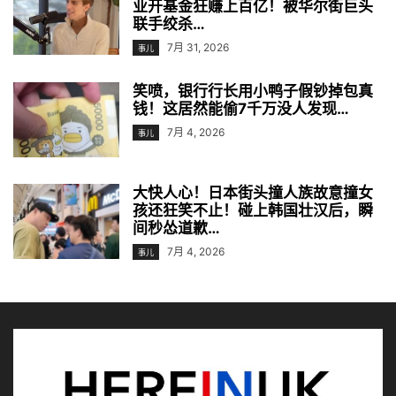
业开基金狂赚上百亿！被华尔街巨头
联手绞杀…
7月 31, 2026
事儿
笑喷，银行行长用小鸭子假钞掉包真
钱！这居然能偷7千万没人发现…
7月 4, 2026
事儿
大快人心！日本街头撞人族故意撞女
孩还狂笑不止！碰上韩国壮汉后，瞬
间秒怂道歉…
7月 4, 2026
事儿