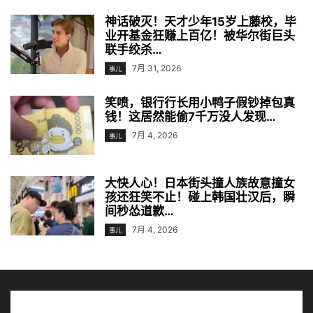
神话破灭！天才少年15岁上藤校，毕
业开基金狂赚上百亿！被华尔街巨头
联手绞杀…
7月 31, 2026
事儿
笑喷，银行行长用小鸭子假钞掉包真
钱！这居然能偷7千万没人发现…
7月 4, 2026
事儿
大快人心！日本街头撞人族故意撞女
孩还狂笑不止！碰上韩国壮汉后，瞬
间秒怂道歉…
7月 4, 2026
事儿