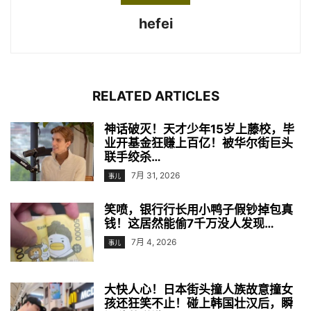
hefei
RELATED ARTICLES
神话破灭！天才少年15岁上藤校，毕
业开基金狂赚上百亿！被华尔街巨头
联手绞杀…
7月 31, 2026
事儿
笑喷，银行行长用小鸭子假钞掉包真
钱！这居然能偷7千万没人发现…
7月 4, 2026
事儿
大快人心！日本街头撞人族故意撞女
孩还狂笑不止！碰上韩国壮汉后，瞬